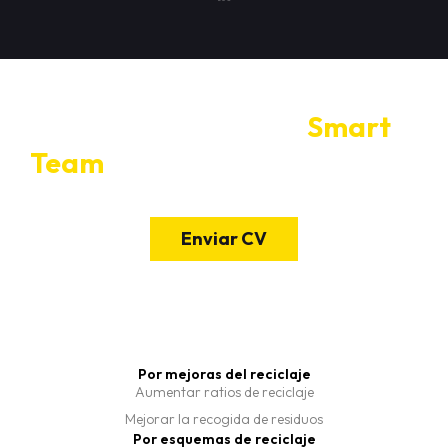
Si quieres unirte al
Smart
Team
de Candam envíanos tu
CV.
Enviar CV
Por mejoras del reciclaje
Aumentar ratios de reciclaje
Mejorar la recogida de residuos
Por esquemas de reciclaje